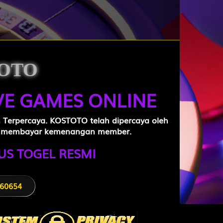
TOTO
IVE GAMES ONLINE
n Terpercaya. KOSTOTO telah dipercaya oleh
amin membayar kemenangan member.
TUS TOGEL RESMI
60654