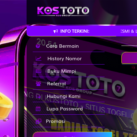
AMAT DATANG DI KOSTOTO - SITUS TOGEL RESMI & LIVE CASINO 
INFO TERKINI:
Cara Bermain
History Nomor
Buku Mimpi
Referral
Hubungi Kami
Lupa Password
Promosi